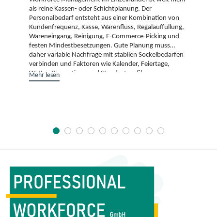
als reine Kassen- oder Schichtplanung. Der
Personalbedarf entsteht aus einer Kombination von
Kundenfrequenz, Kasse, Warenfluss, Regalauffüllung,
Wareneingang, Reinigung, E-Commerce-Picking und
festen Mindestbesetzungen. Gute Planung muss
daher variable Nachfrage mit stabilen Sockelbedarfen
verbinden und Faktoren wie Kalender, Feiertage,
Wetter, Promotions und Standortprofil
Mehr lesen
berücksichtigen. Entscheidend ist, Geschäftsdynamik
in realistische Arbeit zu übersetzen: So verbessert
Workforce Management nicht nur Servicequalität und
Umsatz, sondern auch Kostenkontrolle,
Schichtstabilität und Mitarbeiterbindung.