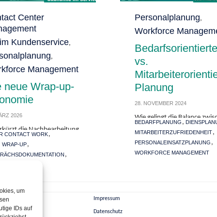
gory
tact Center
Category
Personalplanung
,
nagement
Workforce Managem
 im Kundenservice
,
Bedarfsorientiert
sonalplanung
,
vs.
kforce Management
Mitarbeiterorienti
e neue Wrap-up-
Planung
onomie
28. NOVEMBER 2024
ÄRZ 2026
Wie gelingt die Balance zwis
Tags
,
BEDARFPLANUNG
DIENSPLAN
Unternehmensinteressen u
erkürzt die Nachbearbeitung
,
MITARBEITERZUFRIEDENHEIT
,
R CONTACT WORK
Mitarbeiterbedürfnissen in 
ntact Center nicht einfach.
,
PERSONALEINSATZPLANUNG
,
 WRAP-UP
Personaleinsatzplanung? De
erwandelt sie in Review-,
WORKFORCE MANAGEMENT
Artikel beleuchtet die Vor- 
,
RÄCHSDOKUMENTATION
ahme- und Übergabearbeit
Nachteile bedarfs- sowie
KFORCE MANAGEMENT
t direkten Folgen für WFM,
Mehr lesen
mitarbeiterorientierter Plan
ität, Compliance und
 lesen
und zeigt, wie Unternehme
ing.
durch Forecasting,
ookies, um
Impressum
esen
Skillmanagement und
tige IDs auf
Mitarbeiterbeteiligung eine
es
Datenschutz