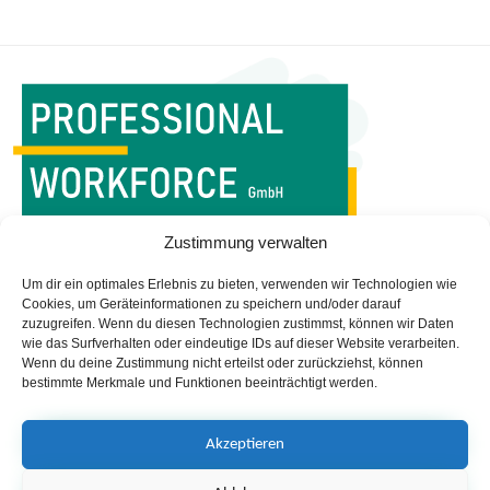
WORKFORCE MANAGEMENT
Zustimmung verwalten
IST UNSERE PROFESSION
Um dir ein optimales Erlebnis zu bieten, verwenden wir Technologien wie
Startseite
Impressum
Cookies, um Geräteinformationen zu speichern und/oder darauf
zuzugreifen. Wenn du diesen Technologien zustimmst, können wir Daten
Managed Services
Datenschutz
wie das Surfverhalten oder eindeutige IDs auf dieser Website verarbeiten.
Leistungen
Newsletter
Wenn du deine Zustimmung nicht erteilst oder zurückziehst, können
bestimmte Merkmale und Funktionen beeinträchtigt werden.
Portfolio
Das sind wir!
Blog
Akzeptieren
Professional Workforce GmbH
Lurgiallee 12 | DE - 60439 Frankfurt am Main