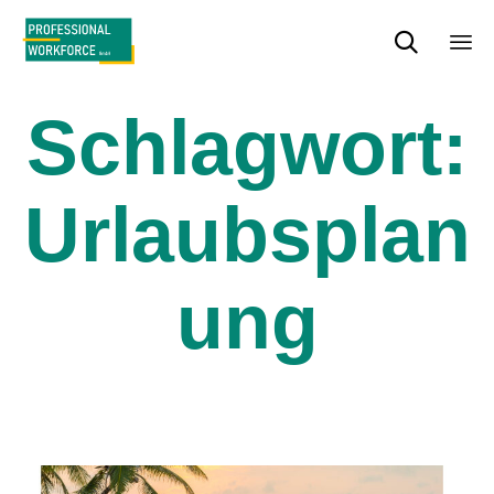

Sk
to
Schlagwort:
con
Urlaubsplan
ung