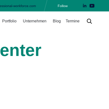
essional-workforce.com
Follow
Skip

Portfolio
Unternehmen
Blog
Termine
to
content
Center