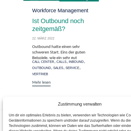
Category
Workforce Management
Ist Outbound noch
zeitgemäß?
22. MÄRZ 2022
Outbound hatte einen sehr
schweren Start. Eins der guten
Beispiele, wie ein sehr gut
Tags
,
,
,
CALL CENTER
CALLS
INBOUND
durchdachtes...
,
,
,
OUTBOUND
SALES
SERVICE
VERTRIEB
Mehr lesen
Zustimmung verwalten
Um dir ein optimales Erlebnis zu bieten, verwenden wir Technologien wie C
Startseite
Geräteinformationen zu speichern und/oder darauf zuzugreifen. Wenn du di
Technologien zustimmst, können wir Daten wie das Surfverhalten oder eindeu
Managed Servic