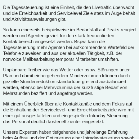
Die Tagessteuerung ist eine Einheit, die den Livetraffic überwacht
und die Erreichbarkeit und Servicelevel Ziele stets im Auge behält
und Aktivitätsanweisungen gibt.
So kann einerseits beispielweise im Bedarfsfall auf Peaks reagiert
werden und Agenten gezielt für den stark frequentierten
Kontaktbereich eingesetzt werden. Bspw. kann die
Tagessteuerung mehr Agenten bei aufkommendem Wartefeld der
Telefonie zuweisen und aus der aktuellen Tätigkeit, z.B. der
nonvoice Mailbearbeitung temporär Mitarbeiter umshiften.
Unplanbare Treiber wie das Wetter oder bspw. Störungen unter
Plan und damit einhergehendem Mindervolumen können durch
gezielte Stundenreduktion standortübergreifend ausbalanciert
werden, ebenso bei Mehrvolumina der kurzfristige Bedarf von
Mehrstunden beziffert und angefragt werden.
Mit einem Überblick über alle Kontaktkanäle und dem Fokus auf
die Einhaltung der Servicelevel- und Erreichbarkeitsziele wird mit
einer gut ausgestatteten und eingespielten Intraday Steuerung
das Personal deutlich kosteneffizienter eingesetzt.
Unsere Experten haben tiefgehende und jahrelange Erfahrung
beim Aufbau und der Optimierung einer Intradaysteuerung sowohl