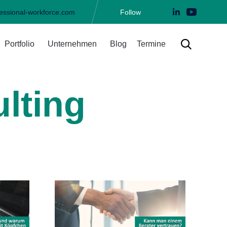
essional-workforce.com
Follow
Skip

Portfolio
Unternehmen
Blog
Termine
to
content
lting