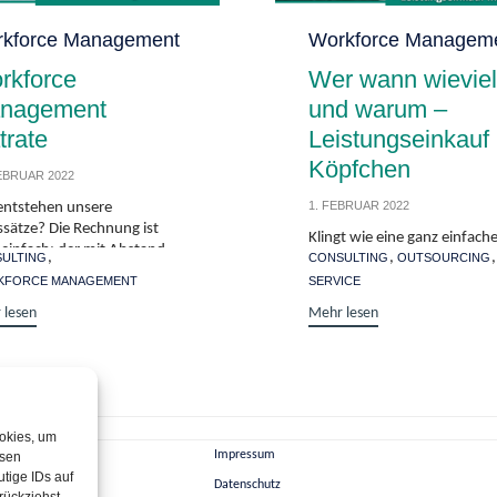
gory
kforce Management
Category
Workforce Managem
rkforce
Wer wann wieviel
nagement
und warum –
trate
Leistungseinkauf 
Köpfchen
FEBRUAR 2022
1. FEBRUAR 2022
entstehen unsere
ssätze? Die Rechnung ist
Klingt wie eine ganz einfach
 einfach: der mit Abstand
Tags
,
,
,
ULTING
Frage: Wie verteilen Sie ihre
CONSULTING
OUTSOURCING
e Kostenfaktor sind...
Bedarf/Forecast auf mehrer
KFORCE MANAGEMENT
SERVICE
Dienstleister? Die...
 lesen
Mehr lesen
ookies, um
Impressum
esen
tige IDs auf
es
Datenschutz