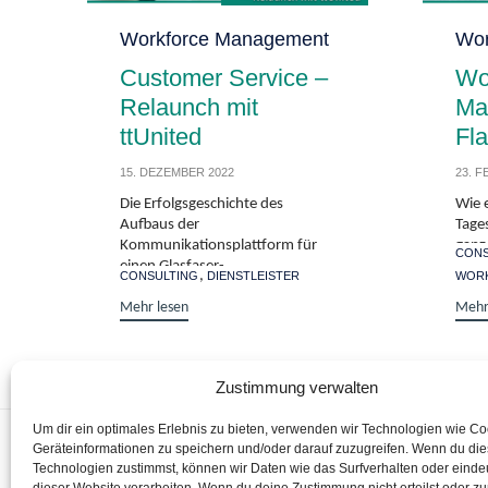
Category
Workforce Management
Cate
Wor
Customer Service –
Wo
Relaunch mit
Ma
ttUnited
Fla
15. DEZEMBER 2022
23. 
Die Erfolgsgeschichte des
Wie 
Aufbaus der
Tage
Kommunikationsplattform für
ganz
Tags
CONS
einen Glasfaser-
größt
Tags
,
CONSULTING
DIENSTLEISTER
WOR
Infrastrukturanbieter: über die
Möglichkeiten und Vorteile des...
Mehr lesen
Mehr
Zustimmung verwalten
Um dir ein optimales Erlebnis zu bieten, verwenden wir Technologien wie C
Startseite
Geräteinformationen zu speichern und/oder darauf zuzugreifen. Wenn du di
Technologien zustimmst, können wir Daten wie das Surfverhalten oder eindeu
Managed Servic