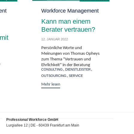
ent
Category
Workforce Management
Kann man einem
Berater vertrauen?
mit
12. JANUAR 2022
Persönliche Worte und
Meinungen von Thomas Opheys
zum Thema "Vertrauen und
e
Ehrlichkeit" in der Beratung
Tags
,
,
n
CONSULTING
DIENSTLEISTER
e
,
OUTSOURCING
SERVICE
Mehr lesen
Professional Workforce GmbH
Lurgiallee 12 | DE - 60439 Frankfurt am Main