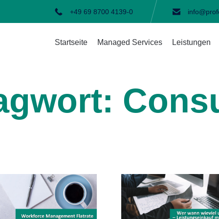
+49 69 8700 4139-0
info@prof
Startseite
Managed Services
Leistungen
agwort:
Consu