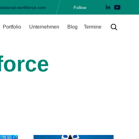
essional-workforce.com
Follow
Skip

Portfolio
Unternehmen
Blog
Termine
to
content
force