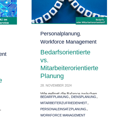
Category
Personalplanung
,
Workforce Management
Bedarfsorientierte
ent
vs.
Mitarbeiterorientierte
Planung
e
28. NOVEMBER 2024
Wie gelingt die Balance zwischen
Tags
,
,
BEDARFPLANUNG
DIENSPLANUNG
Unternehmensinteressen und
,
MITARBEITERZUFRIEDENHEIT
Mitarbeiterbedürfnissen in der
,
,
PERSONALEINSATZPLANUNG
Personaleinsatzplanung? Der
ce
WORKFORCE MANAGEMENT
Artikel beleuchtet die Vor- und
Nachteile bedarfs- sowie
Mehr lesen
mitarbeiterorientierter Planung
en.