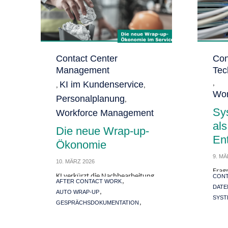
Category
Contact Center
Cate
Con
Management
Tec
KI im Kundenservice
,
,
,
Wor
Personalplanung
,
Sy
Workforce Management
al
Die neue Wrap-up-
En
Ökonomie
9. MÄ
10. MÄRZ 2026
Frag
Tags
KI verkürzt die Nachbearbeitung
CONT
Tags
Stack
,
AFTER CONTACT WORK
im Contact Center nicht einfach.
DATE
Nebe
,
AUTO WRAP-UP
Sie verwandelt sie in Review-,
SYST
Fore
,
GESPRÄCHSDOKUMENTATION
Ausnahme- und Übergabearbeit
WOR
Intr
WORKFORCE MANAGEMENT
– mit direkten Folgen für WFM,
Serv
Mehr
Qualität, Compliance und