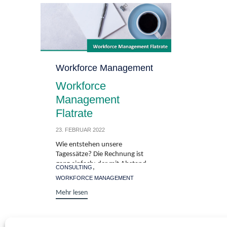
Mehr lesen
steu
Staffing.
Techn
Category
Workforce Management
Workforce
Management
Flatrate
23. FEBRUAR 2022
Wie entstehen unsere
Tagessätze? Die Rechnung ist
ganz einfach: der mit Abstand
Tags
,
CONSULTING
größte Kostenfaktor sind...
WORKFORCE MANAGEMENT
Mehr lesen