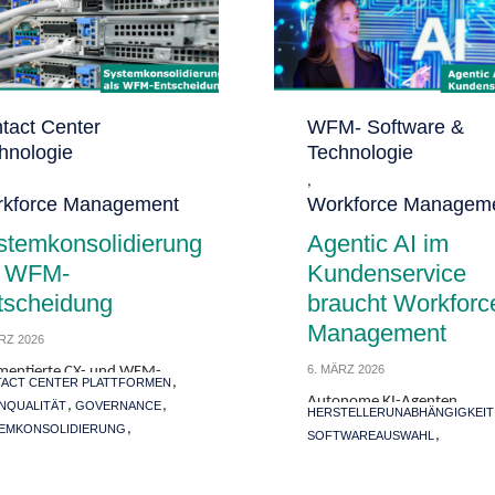
gory
tact Center
Category
WFM- Software &
hnologie
Technologie
,
kforce Management
Workforce Managem
stemkonsolidierung
Agentic AI im
s WFM-
Kundenservice
tscheidung
braucht Workforc
Management
RZ 2026
6. MÄRZ 2026
mentierte CX- und WFM-
,
ACT CENTER PLATTFORMEN
s sind 2026 kein IT-
Autonome KI-Agenten
,
,
NQUALITÄT
GOVERNANCE
Tags
nthema mehr. Sie verzerren
HERSTELLERUNABHÄNGIGKEIT
verändern den Kundenservi
,
EMKONSOLIDIERUNG
casts, verlangsamen
,
SOFTWAREAUSWAHL
schneller, als viele
KFORCE MANAGEMENT
aday-Steuerung und machen
,
SYSTEMIMPLEMENTIERUNG
Serviceorganisationen ihre
icequalität schwerer
,
WFM-BERATUNG
 lesen
operative Steuerung anpass