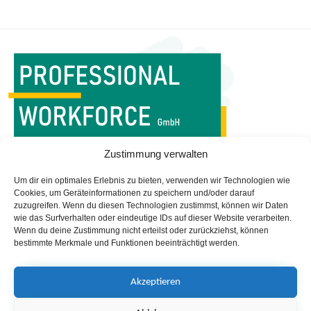
WORKFORCE MANAGEMENT
Zustimmung verwalten
IST UNSERE PROFESSION
Um dir ein optimales Erlebnis zu bieten, verwenden wir Technologien wie
Startseite
Impressum
Cookies, um Geräteinformationen zu speichern und/oder darauf
zuzugreifen. Wenn du diesen Technologien zustimmst, können wir Daten
Managed Services
Datenschutz
wie das Surfverhalten oder eindeutige IDs auf dieser Website verarbeiten.
Leistungen
Newsletter
Wenn du deine Zustimmung nicht erteilst oder zurückziehst, können
bestimmte Merkmale und Funktionen beeinträchtigt werden.
Portfolio
Das sind wir!
Blog
Akzeptieren
Professional Workforce GmbH
Lurgiallee 12 | DE - 60439 Frankfurt am Main