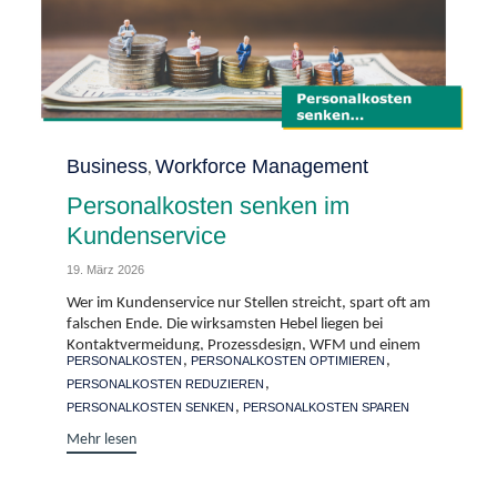
Category
Business
Workforce Management
,
Personalkosten senken im
Kundenservice
19. März 2026
Wer im Kundenservice nur Stellen streicht, spart oft am
falschen Ende. Die wirksamsten Hebel liegen bei
Kontaktvermeidung, Prozessdesign, WFM und einem
Tags
,
,
PERSONALKOSTEN
PERSONALKOSTEN OPTIMIEREN
nüchternen Umgang mit KI-bedingter Überkapazität.
,
PERSONALKOSTEN REDUZIEREN
,
PERSONALKOSTEN SENKEN
PERSONALKOSTEN SPAREN
Mehr lesen