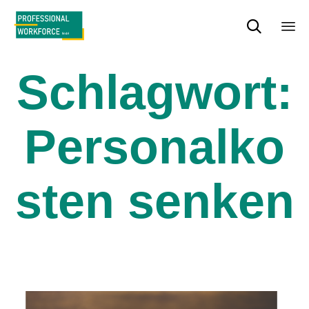

Sk
to
Schlagwort:
con
Personalko
sten senken