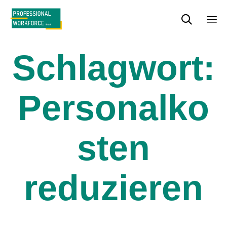

Sk
to
Schlagwort:
con
Personalko
sten
reduzieren