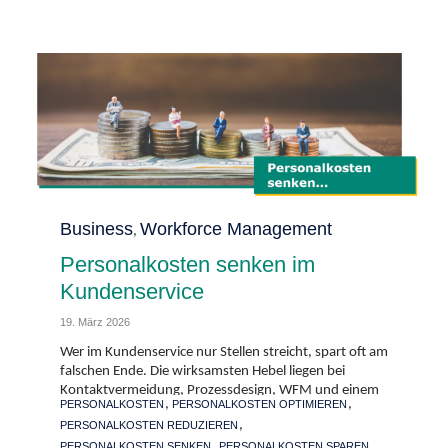
Category
Business
Workforce Management
,
Personalkosten senken im
Kundenservice
19. März 2026
Wer im Kundenservice nur Stellen streicht, spart oft am
falschen Ende. Die wirksamsten Hebel liegen bei
Kontaktvermeidung, Prozessdesign, WFM und einem
Tags
,
,
PERSONALKOSTEN
PERSONALKOSTEN OPTIMIEREN
nüchternen Umgang mit KI-bedingter Überkapazität.
,
PERSONALKOSTEN REDUZIEREN
,
PERSONALKOSTEN SENKEN
PERSONALKOSTEN SPAREN