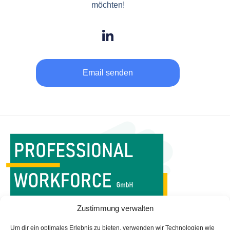
möchten!
Email senden
WORKFORCE MANAGEMENT
Zustimmung verwalten
IST UNSERE PROFESSION
Um dir ein optimales Erlebnis zu bieten, verwenden wir Technologien wie