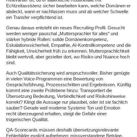
Echtzeitassistenz sicher bearbeiten kann, welche Domänen er
abdeckt, wann er nachfassen muss und ab welcher Schwelle
ein Transfer verpflichtend ist.
Genau daraus entsteht ein neues Recruiting-Profil. Gesucht
werden weniger pauschal „Muttersprachler für alles“ und
stärker hybride Rollen: solide Domänenkompetenz,
Eskalationssicherheit, Empathie, AI-Kontrollkompetenz und die
Fähigkeit, Unsicherheit früh zu erkennen. Muttersprachlichkeit
bleibt wertvoll, aber gezielter dort, wo Risiko und Nuance hoch
sind.
Auch Qualitätssicherung wird anspruchsvoller. Bisher genügte
in vielen Voice-Programmen eine Bewertung von
Gesprächsführung, Prozessschritten und Ergebnissen. Künftig
kommt eine zweite Prüfebene hinzu: Transportiert die
Übersetzung Bedeutung, Verbindlichkeit und Risikohinweise
korrekt? Klingt die Aussage nur plausibel, oder ist sie fachlich
sauber? Gerade weil moderne Systeme Ton und Emotion
recht überzeugend erhalten, steigt die Gefahr einer
trügerischen Qualität.
QA-Scorecards müssen deshalb übersetzungsrelevante
Fehlerbilder explizit aufnehmen: missverstandene Beträge,