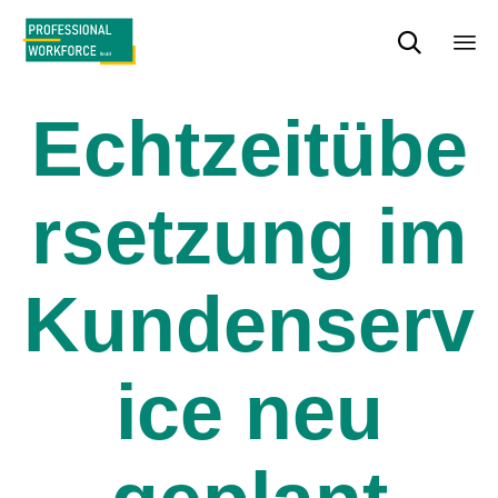

Sk
to
Echtzeitübe
con
rsetzung im
Kundenserv
ice neu